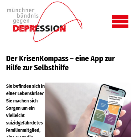
Zum Hauptinhalt springen
Skip to page footer
Der KrisenKompass – eine App zur
Hilfe zur Selbsthilfe
Sie befinden sich in
einer Lebenskrise?
Sie machen sich
Sorgen um ein
vielleicht
suizidgefährdetes
Familienmitglied,